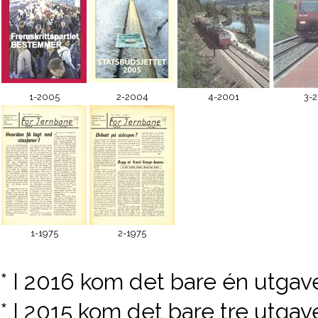
1-2005
2-2004
4-2001
3-
1-1975
2-1975
* I 2016 kom det bare én utgav
* I 2015 kom det bare tre utgave